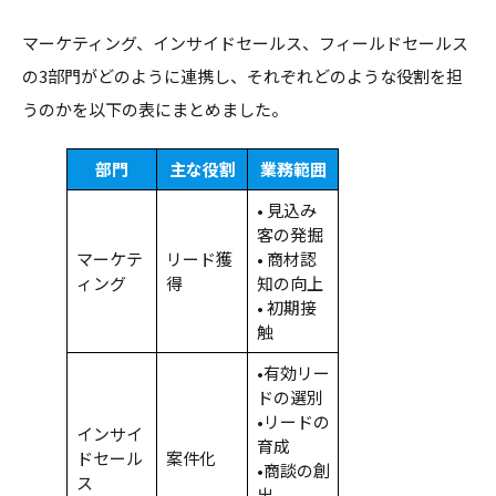
マーケティング、インサイドセールス、フィールドセールス
の3部門がどのように連携し、それぞれどのような役割を担
うのかを以下の表にまとめました。
部門
主な役割
業務範囲
• 見込み
客の発掘
マーケテ
リード獲
• 商材認
ィング
得
知の向上
• 初期接
触
•有効リー
ドの選別
•リードの
インサイ
育成
ドセール
案件化
•商談の創
ス
出