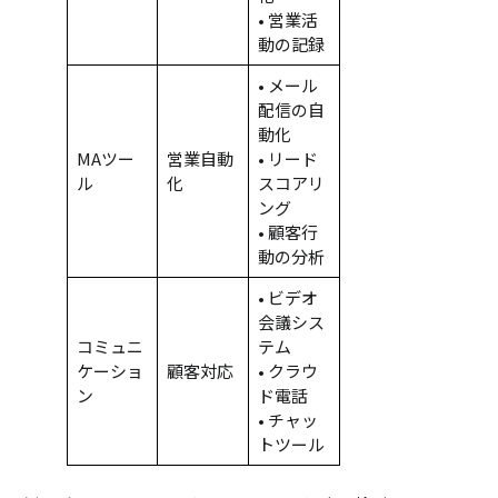
• 営業活
動の記録
• メール
配信の自
動化
MAツー
営業自動
• リード
ル
化
スコアリ
ング
• 顧客行
動の分析
• ビデオ
会議シス
コミュニ
テム
ケーショ
顧客対応
• クラウ
ン
ド電話
• チャッ
トツール