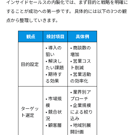
インサイドセールスの内製化では、まず目的と戦略を明確に
することが成功への第一歩です。 具体的には以下の3つの観
点から整理していきます。
観点
検討項目
具体例
• 導入の
• 商談数の
狙い
増加
• 解決し
• 営業コス
目的設定
たい課題
ト削減
• 期待す
• 営業活動
る効果
の効率化
• 業界別ア
• 市場規
プローチ
模
• 企業規模
ターゲッ
• 競合状
による絞り
ト選定
況
込み
• 顧客層
• 地域別展
開計画