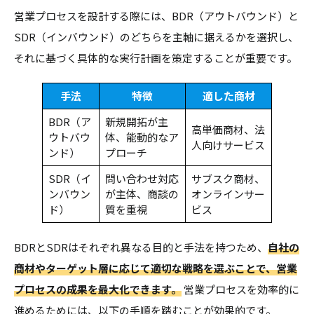
営業プロセスを設計する際には、BDR（アウトバウンド）と
SDR（インバウンド）のどちらを主軸に据えるかを選択し、
それに基づく具体的な実行計画を策定することが重要です。
手法
特徴
適した商材
BDR（ア
新規開拓が主
高単価商材、法
ウトバウ
体、能動的なア
人向けサービス
ンド）
プローチ
SDR（イ
問い合わせ対応
サブスク商材、
ンバウン
が主体、商談の
オンラインサー
ド）
質を重視
ビス
BDRとSDRはそれぞれ異なる目的と手法を持つため、
自社の
商材やターゲット層に応じて適切な戦略を選ぶことで、営業
プロセスの成果を最大化できます。
営業プロセスを効率的に
進めるためには、以下の手順を踏むことが効果的です。